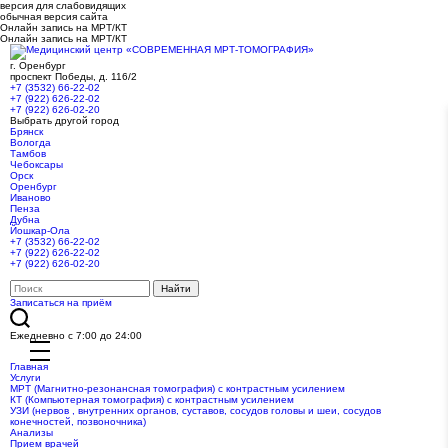
версия для слабовидящих
обычная версия сайта
Онлайн запись на МРТ/КТ
Онлайн запись на МРТ/КТ
г. Оренбург
проспект Победы, д. 116/2
+7 (3532) 66-22-02
+7 (922) 626-22-02
+7 (922) 626-02-20
Выбрать другой город
Брянск
Вологда
Тамбов
Чебоксары
Орск
Оренбург
Иваново
Пенза
Дубна
Йошкар-Ола
+7 (3532) 66-22-02
+7 (922) 626-22-02
+7 (922) 626-02-20
Записаться на приём
Ежедневно с 7:00 до 24:00
Главная
Услуги
МРТ (Магнитно-резонансная томография) с контрастным усилением
КТ (Компьютерная томография) с контрастным усилением
УЗИ (нервов , внутренних органов, суставов, сосудов головы и шеи, сосудов
конечностей, позвоночника)
Анализы
Прием врачей