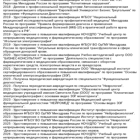
Пирогова Минздрава России по программе "Когнитивные нарушения".
2018 - Диплом о профессиональной переподготовке Автономная некоммерческая
организация высшего образования "Европейский Университет Бизнес Треугольник" по
программе «Функциональная Диагностика».
2019 - Удостоверение о повышении квалификации ФГБОУ "Национальный
медицинский исследовательский центр профилактической медицины" Минздрава
России по программе "Правила формирования диагноза и применения
Международной классификации болезней (МКБ-10) в практической работе врача
клинициста в РФ".
2019 - Удостоверение о повышении квалификации НОЧУДПО "Учебный центр по
непрерывному медицинскому и фармацевтическому образованию" по программе
"Игольчатая электромиография".
2019 - Удостоверение о повышении квалификации ФГБОУ ВО ОрГМУ Минздрава
России по программе "Актуальные вопросы клинической трансфузиологии в сфере
обращения донорской крови.
2020 - Удостоверение о повышении квалификации Учебно-методический центр ООО
"БИЗНЕС-КОНСУЛЬТАНТ" по программе "Деятельность специалистов с
фармацевтическим и медицинским образованием, связанная с оборотом
наркотических средств, психотропных веществ и их прекурсоров.
2021 - Удостоверение о повышении квалификации ООО "Международный институт
сертифицированного образования и повышения квалификации" по программе "Основы
клинической электроэнцефалографии (ЭЭГ).
2023 - Получена периодическая аккредитация по специальности "Функциональная
диагностика".
2023 - Получена периодическая аккредитация по специальности "Неврология".
2023 - Удостоверение о повышении квалификации "Образовательный центр
медицинских учреждений имения Святителя Луки (ООО)" по программе "Клиническая
электроэнцефалография с основами видео ЭЭГ мониторинга".
2023 - Удостоверение о повышении квалификации Медицинский центр
функциональной диагностики "НЕЙРОМЕД" по программе "Основы видео ЭЭГ
мониторинга".
2023 - Удостоверение о повышении квалификации Институт профессионального
образования ФГБОУ ВО ОрГМУ Минздрава России по программе "Нейрофизиология".
2023 - Удостоверение о повышении квалификации Институт профессионального
образования ФГБОУ ВО ОрГМУ Минздрава России по специальности "Неврология".
2025 - Удостоверение о повышении квалификации НОЧУДПО "Учебный центр по
непрерывному медицинскому и фармацевтическому образованию" по программе
"Диагностика и лечения повреждений периферических нервов.
2026 - Удостоверение о повышении квалификации НОЧУДПО "Учебный центр по
непрерывному медицинскому и фармацевтическому образованию" по программе