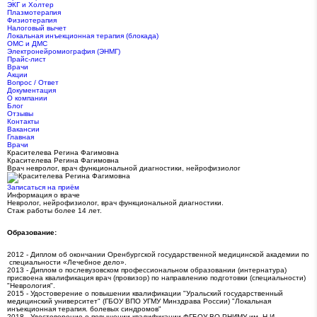
ЭКГ и Холтер
Плазмотерапия
Физиотерапия
Налоговый вычет
Локальная инъекционная терапия (блокада)
ОМС и ДМС
Электронейромиография (ЭНМГ)
Прайс-лист
Врачи
Акции
Вопрос / Ответ
Документация
О компании
Блог
Отзывы
Контакты
Вакансии
Главная
Врачи
Красителева Регина Фагимовна
Красителева Регина Фагимовна
Врач невролог, врач функциональной диагностики, нейрофизиолог
Записаться на приём
Информация о враче
Невролог, нейрофизиолог, врач функциональной диагностики.
Стаж работы более 14 лет.
Образование:
2012 - Диплом об окончании Оренбургской государственной медицинской академии по
специальности «Лечебное дело».
2013 - Диплом о послевузовском профессиональном образовании (интернатура)
присвоена квалификация врач (провизор) по направлению подготовки (специальности)
"Неврология".
2015 - Удостоверение о повышении квалификации "Уральский государственный
медицинский университет" (ГБОУ ВПО УГМУ Минздрава России) "Локальная
инъекционная терапия. болевых синдромов"
2018 - Удостоверение о повышении квалификации ФГБОУ ВО РНИМУ им. Н.И.